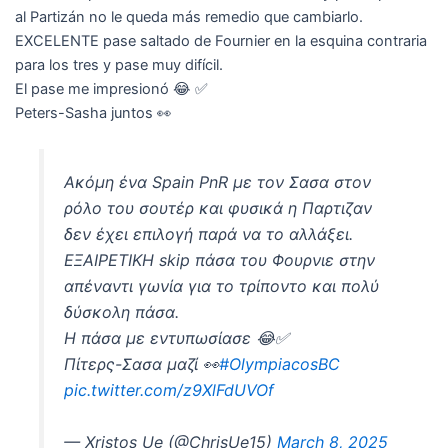
al Partizán no le queda más remedio que cambiarlo.
EXCELENTE pase saltado de Fournier en la esquina contraria
para los tres y pase muy difícil.
El pase me impresionó 😂 ✅
Peters-Sasha juntos 👀
Ακόμη ένα Spain PnR με τον Σασα στον
ρόλο του σουτέρ και φυσικά η Παρτιζαν
δεν έχει επιλογή παρά να το αλλάξει.
ΕΞΑΙΡΕΤΙΚΗ skip πάσα του Φουρνιε στην
απέναντι γωνία για το τρίποντο και πολύ
δύσκολη πάσα.
Η πάσα με εντυπωσίασε 😂✅
Πίτερς-Σασα μαζί 👀
#OlympiacosBC
pic.twitter.com/z9XlFdUVOf
— Xristos Ue (@ChrisUe15)
March 8, 2025