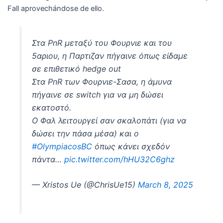
Fall aprovechándose de ello.
Στα PnR μεταξύ του Φουρνιε και του
5αριου, η Παρτιζαν πήγαινε όπως είδαμε
σε επιθετικό hedge out
Στα PnR των Φουρνιε-Σασα, η άμυνα
πήγαινε σε switch για να μη δώσει
εκατοστό.
Ο Φαλ λειτουργεί σαν σκαλοπάτι (για να
δώσει την πάσα μέσα) και ο
#OlympiacosBC
όπως κάνει σχεδόν
πάντα…
pic.twitter.com/hHU32C6ghz
— Xristos Ue (@ChrisUe15)
March 8, 2025