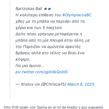
Bartzokas Ball 🔥🔥
Η καλύτερη επίθεση του
#OlympiacosBC
χθες με τη μπάλα να περνάει από τα
χέρια και των 5 παιχτών.
Δείτε πόσο γρήγορα μεταφέρεται η
μπάλα από τη μία πλευρά στην άλλη, με
την Παρτιζαν να αμύνεται αρκετές
δράσεις αλλά στο τέλος να δίνει ένα
κόψιμο.
Για μια άμυνα…
pic.twitter.com/qpbXkQobIS
— Xristos Ue (@ChrisUe15)
March 8, 2025
Otro PnR spain con Sasha en el rol de tirador y por supuesto