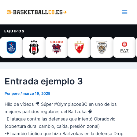
Ir
Main
al
Men
contenido
EQUIPOS
Entrada ejemplo 3
Por
pere
/
marzo 19, 2025
Hilo de vídeos 🎥 Súper #OlympiacosBC en uno de los
mejores partidos regulares del Bartzoka 🧠
-El ataque contra las defensas que intentó Obradovic
(cobertura dura, cambio, caída, presión zonal)
-El cambio táctico que hizo Bartzokas en la defensa Drop