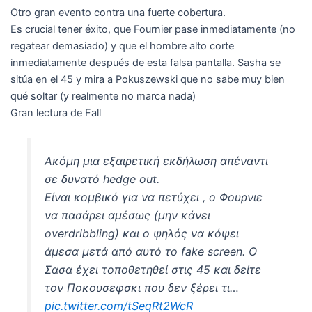
Otro gran evento contra una fuerte cobertura.
Es crucial tener éxito, que Fournier pase inmediatamente (no
regatear demasiado) y que el hombre alto corte
inmediatamente después de esta falsa pantalla. Sasha se
sitúa en el 45 y mira a Pokuszewski que no sabe muy bien
qué soltar (y realmente no marca nada)
Gran lectura de Fall
Ακόμη μια εξαιρετική εκδήλωση απέναντι
σε δυνατό hedge out.
Είναι κομβικό για να πετύχει , ο Φουρνιε
να πασάρει αμέσως (μην κάνει
overdribbling) και ο ψηλός να κόψει
άμεσα μετά από αυτό το fake screen. Ο
Σασα έχει τοποθετηθεί στις 45 και δείτε
τον Ποκουσεφσκι που δεν ξέρει τι…
pic.twitter.com/tSeqRt2WcR