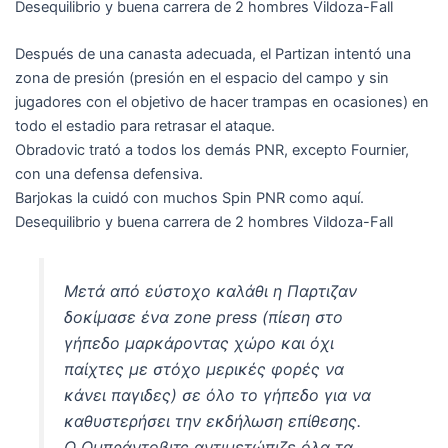
Desequilibrio y buena carrera de 2 hombres Vildoza-Fall
Después de una canasta adecuada, el Partizan intentó una
zona de presión (presión en el espacio del campo y sin
jugadores con el objetivo de hacer trampas en ocasiones) en
todo el estadio para retrasar el ataque.
Obradovic trató a todos los demás PNR, excepto Fournier,
con una defensa defensiva.
Barjokas la cuidó con muchos Spin PNR como aquí.
Desequilibrio y buena carrera de 2 hombres Vildoza-Fall
Μετά από εύστοχο καλάθι η Παρτιζαν
δοκίμασε ένα zone press (πίεση στο
γήπεδο μαρκάροντας χώρο και όχι
παίχτες με στόχο μερικές φορές να
κάνει παγιδες) σε όλο το γήπεδο για να
καθυστερήσει την εκδήλωση επίθεσης.
Ο Ομπράντοβιτς αντιμετώπιζε όλα τα