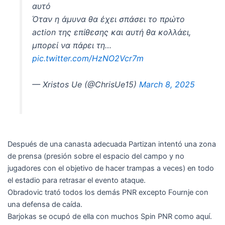
αυτό
Όταν η άμυνα θα έχει σπάσει το πρώτο
action της επίθεσης και αυτή θα κολλάει,
μπορεί να πάρει τη…
pic.twitter.com/HzNO2Vcr7m
— Xristos Ue (@ChrisUe15)
March 8, 2025
Después de una canasta adecuada Partizan intentó una zona
de prensa (presión sobre el espacio del campo y no
jugadores con el objetivo de hacer trampas a veces) en todo
el estadio para retrasar el evento ataque.
Obradovic trató todos los demás PNR excepto Fournje con
una defensa de caída.
Barjokas se ocupó de ella con muchos Spin PNR como aquí.