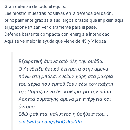
Gran defensa de todo el equipo.
Lee mostró muestras positivas en la defensa del balón,
principalmente gracias a sus largos brazos que impiden aquí
al jugador Partizan ver claramente para el pase.
Defensa bastante compacta con energía e intensidad
Aquí se ve mejor la ayuda que viene de 45 y Vildoza
Εξαιρετική άμυνα από όλη την ομάδα.
Ο Λι έδειξε θετικά δείγματα στην άμυνα
πάνω στη μπάλα, κυρίως χάρη στα μακριά
του χέρια που εμποδίζουν εδώ τον παίχτη
της Παρτιζαν να δει καθαρά για την πάσα.
Αρκετά συμπαγής άμυνα με ενέργεια και
ένταση
Εδώ φαίνεται καλύτερα η βοήθεια που…
pic.twitter.com/yNuGxkcZPo