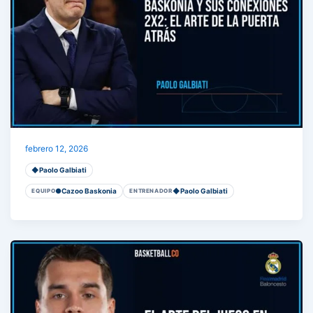
BASKONIA Y SUS CONEXIONES 2X2: el arte de la p
febrero 12, 2026
◆
Paolo Galbiati
●
Cazoo Baskonia
◆
Paolo Galbiati
EQUIPO
ENTRENADOR