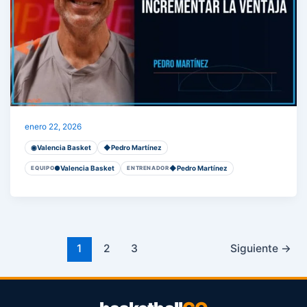
VALENCIA BASKET | Incrementar la ventaja
enero 22, 2026
◉
Valencia Basket
◆
Pedro Martínez
●
Valencia Basket
◆
Pedro Martínez
EQUIPO
ENTRENADOR
1
2
3
Siguiente
→