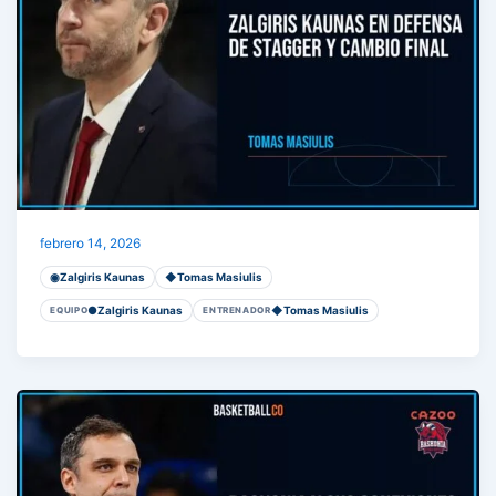
Zalgiris Kaunas en defensa de stagger y cambio fin
febrero 14, 2026
◉
Zalgiris Kaunas
◆
Tomas Masiulis
●
Zalgiris Kaunas
◆
Tomas Masiulis
EQUIPO
ENTRENADOR