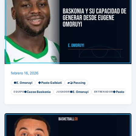
Baskonia y su capacidad de generar desde Eugen
febrero 16, 2026
●
E. Omoruyi
◆
Paolo Galbiati
▰
🤝 Passing
●
Cazoo Baskonia
●
E. Omoruyi
◆
Paolo Galbiat
EQUIPO
JUGADOR
ENTRENADOR