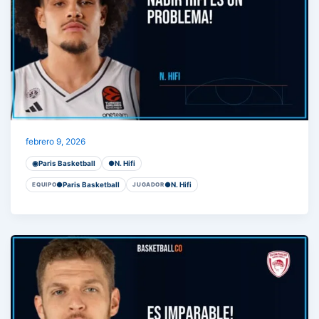
Nadir Hifi Es un problema!
febrero 9, 2026
◉
Paris Basketball
●
N. Hifi
●
Paris Basketball
●
N. Hifi
EQUIPO
JUGADOR