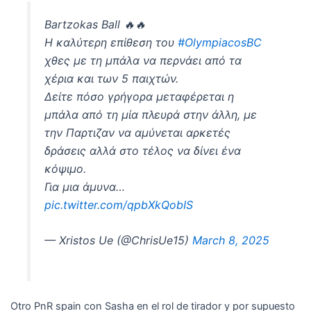
Bartzokas Ball 🔥🔥
Η καλύτερη επίθεση του
#OlympiacosBC
χθες με τη μπάλα να περνάει από τα
χέρια και των 5 παιχτών.
Δείτε πόσο γρήγορα μεταφέρεται η
μπάλα από τη μία πλευρά στην άλλη, με
την Παρτιζαν να αμύνεται αρκετές
δράσεις αλλά στο τέλος να δίνει ένα
κόψιμο.
Για μια άμυνα…
pic.twitter.com/qpbXkQobIS
— Xristos Ue (@ChrisUe15)
March 8, 2025
Otro PnR spain con Sasha en el rol de tirador y por supuesto