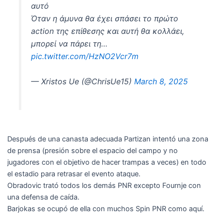
αυτό
Όταν η άμυνα θα έχει σπάσει το πρώτο
action της επίθεσης και αυτή θα κολλάει,
μπορεί να πάρει τη…
pic.twitter.com/HzNO2Vcr7m
— Xristos Ue (@ChrisUe15)
March 8, 2025
Después de una canasta adecuada Partizan intentó una zona
de prensa (presión sobre el espacio del campo y no
jugadores con el objetivo de hacer trampas a veces) en todo
el estadio para retrasar el evento ataque.
Obradovic trató todos los demás PNR excepto Fournje con
una defensa de caída.
Barjokas se ocupó de ella con muchos Spin PNR como aquí.