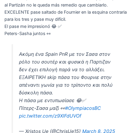
al Partizán no le queda más remedio que cambiarlo.
EXCELENTE pase saltado de Fournier en la esquina contraria
para los tres y pase muy difícil.
El pase me impresionó 😂 ✅
Peters-Sasha juntos 👀
Ακόμη ένα Spain PnR με τον Σασα στον
ρόλο του σουτέρ και φυσικά η Παρτιζαν
δεν έχει επιλογή παρά να το αλλάξει.
ΕΞΑΙΡΕΤΙΚΗ skip πάσα του Φουρνιε στην
απέναντι γωνία για το τρίποντο και πολύ
δύσκολη πάσα.
Η πάσα με εντυπωσίασε 😂✅
Πίτερς-Σασα μαζί 👀
#OlympiacosBC
pic.twitter.com/z9XlFdUVOf
— Xristos Ue (@ChrisUe15)
March 8, 2025