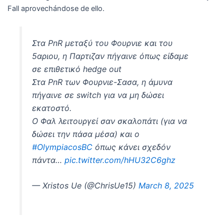
Fall aprovechándose de ello.
Στα PnR μεταξύ του Φουρνιε και του
5αριου, η Παρτιζαν πήγαινε όπως είδαμε
σε επιθετικό hedge out
Στα PnR των Φουρνιε-Σασα, η άμυνα
πήγαινε σε switch για να μη δώσει
εκατοστό.
Ο Φαλ λειτουργεί σαν σκαλοπάτι (για να
δώσει την πάσα μέσα) και ο
#OlympiacosBC
όπως κάνει σχεδόν
πάντα…
pic.twitter.com/hHU32C6ghz
— Xristos Ue (@ChrisUe15)
March 8, 2025