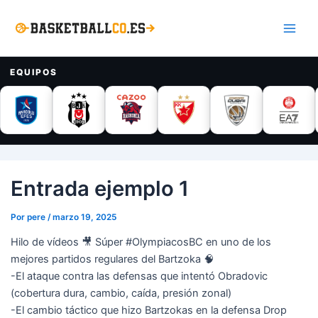
Ir
Main
al
Men
contenido
EQUIPOS
Entrada ejemplo 1
Por
pere
/
marzo 19, 2025
Hilo de vídeos 🎥 Súper #OlympiacosBC en uno de los
mejores partidos regulares del Bartzoka 🧠
-El ataque contra las defensas que intentó Obradovic
(cobertura dura, cambio, caída, presión zonal)
-El cambio táctico que hizo Bartzokas en la defensa Drop