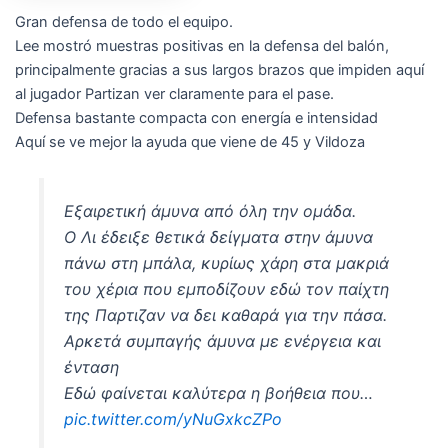
Gran defensa de todo el equipo.
Lee mostró muestras positivas en la defensa del balón,
principalmente gracias a sus largos brazos que impiden aquí
al jugador Partizan ver claramente para el pase.
Defensa bastante compacta con energía e intensidad
Aquí se ve mejor la ayuda que viene de 45 y Vildoza
Εξαιρετική άμυνα από όλη την ομάδα.
Ο Λι έδειξε θετικά δείγματα στην άμυνα
πάνω στη μπάλα, κυρίως χάρη στα μακριά
του χέρια που εμποδίζουν εδώ τον παίχτη
της Παρτιζαν να δει καθαρά για την πάσα.
Αρκετά συμπαγής άμυνα με ενέργεια και
ένταση
Εδώ φαίνεται καλύτερα η βοήθεια που…
pic.twitter.com/yNuGxkcZPo