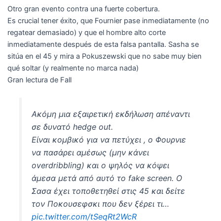
Otro gran evento contra una fuerte cobertura.
Es crucial tener éxito, que Fournier pase inmediatamente (no
regatear demasiado) y que el hombre alto corte
inmediatamente después de esta falsa pantalla. Sasha se
sitúa en el 45 y mira a Pokuszewski que no sabe muy bien
qué soltar (y realmente no marca nada)
Gran lectura de Fall
Ακόμη μια εξαιρετική εκδήλωση απέναντι
σε δυνατό hedge out.
Είναι κομβικό για να πετύχει , ο Φουρνιε
να πασάρει αμέσως (μην κάνει
overdribbling) και ο ψηλός να κόψει
άμεσα μετά από αυτό το fake screen. Ο
Σασα έχει τοποθετηθεί στις 45 και δείτε
τον Ποκουσεφσκι που δεν ξέρει τι…
pic.twitter.com/tSeqRt2WcR