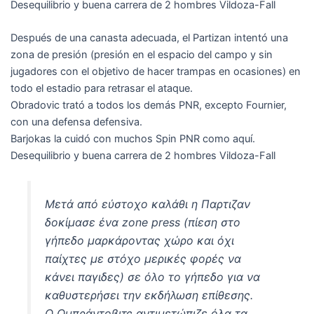
Desequilibrio y buena carrera de 2 hombres Vildoza-Fall
Después de una canasta adecuada, el Partizan intentó una
zona de presión (presión en el espacio del campo y sin
jugadores con el objetivo de hacer trampas en ocasiones) en
todo el estadio para retrasar el ataque.
Obradovic trató a todos los demás PNR, excepto Fournier,
con una defensa defensiva.
Barjokas la cuidó con muchos Spin PNR como aquí.
Desequilibrio y buena carrera de 2 hombres Vildoza-Fall
Μετά από εύστοχο καλάθι η Παρτιζαν
δοκίμασε ένα zone press (πίεση στο
γήπεδο μαρκάροντας χώρο και όχι
παίχτες με στόχο μερικές φορές να
κάνει παγιδες) σε όλο το γήπεδο για να
καθυστερήσει την εκδήλωση επίθεσης.
Ο Ομπράντοβιτς αντιμετώπιζε όλα τα