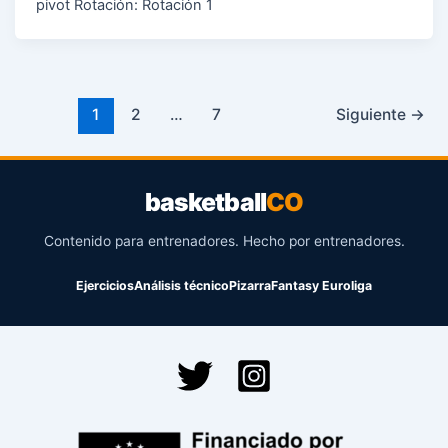
pivot Rotación: Rotación 1
1
2
…
7
Siguiente
→
basketball
CO
Contenido para entrenadores. Hecho por entrenadores.
Ejercicios
Análisis técnico
Pizarra
Fantasy Euroliga