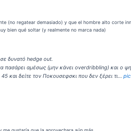
ente (no regatear demasiado) y que el hombre alto corte i
muy bien qué soltar (y realmente no marca nada)
σε δυνατό hedge out.
 να πασάρει αμέσως (μην κάνει overdribbling) και ο 
ς 45 και δείτε τον Ποκουσεφσκι που δεν ξέρει τι…
pi
y me gustaría que la aprovechara aún más.