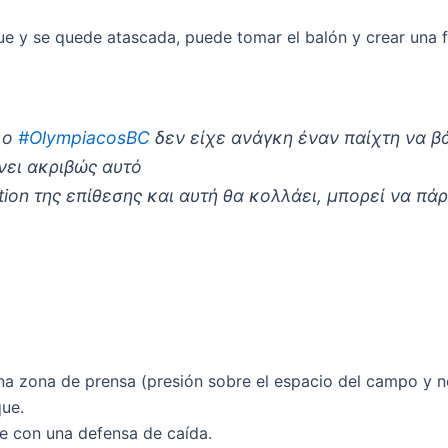
ue y se quede atascada, puede tomar el balón y crear una f
ι ο
#OlympiacosΒC
δεν είχε ανάγκη έναν παίχτη να β
νει ακριβώς αυτό
ion της επίθεσης και αυτή θα κολλάει, μπορεί να πά
a zona de prensa (presión sobre el espacio del campo y n
que.
e con una defensa de caída.