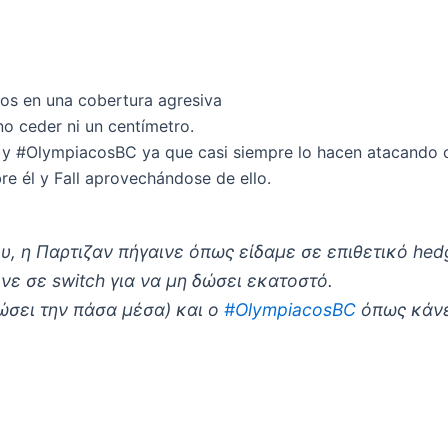
mos en una cobertura agresiva
no ceder ni un centímetro.
) y #OlympiacosBC ya que casi siempre lo hacen atacando c
e él y Fall aprovechándose de ello.
υ, η Παρτιζαν πήγαινε όπως είδαμε σε επιθετικό hed
νε σε switch για να μη δώσει εκατοστό.
δώσει την πάσα μέσα) και ο
#OlympiacosBC
όπως κάνε