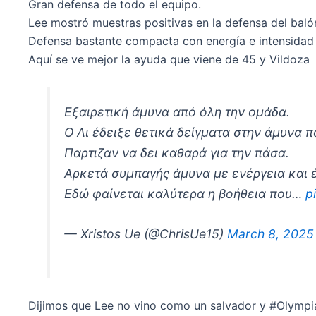
Gran defensa de todo el equipo.
Lee mostró muestras positivas en la defensa del balón
Defensa bastante compacta con energía e intensidad
Aquí se ve mejor la ayuda que viene de 45 y Vildoza
Εξαιρετική άμυνα από όλη την ομάδα.
Ο Λι έδειξε θετικά δείγματα στην άμυνα 
Παρτιζαν να δει καθαρά για την πάσα.
Αρκετά συμπαγής άμυνα με ενέργεια και 
Εδώ φαίνεται καλύτερα η βοήθεια που…
p
— Xristos Ue (@ChrisUe15)
March 8, 2025
Dijimos que Lee no vino como un salvador y #Olympi