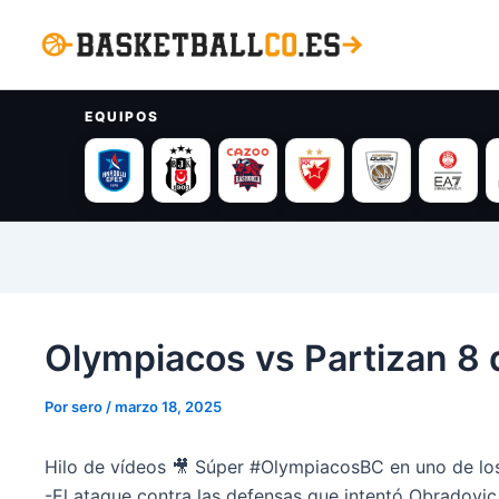
Ir
al
contenido
EQUIPOS
Olympiacos vs Partizan 8
Por
sero
/
marzo 18, 2025
Hilo de vídeos 🎥 Súper #OlympiacosBC en uno de los
-El ataque contra las defensas que intentó Obradovic