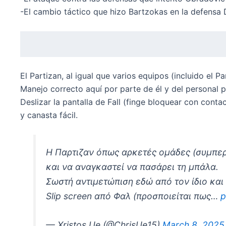
-El cambio táctico que hizo Bartzokas en la defensa
El Partizan, al igual que varios equipos (incluido el 
Manejo correcto aquí por parte de él y del personal p
Deslizar la pantalla de Fall (finge bloquear con cont
y canasta fácil.
Η Παρτιζαν όπως αρκετές ομάδες (συμπερ
και να αναγκαστεί να πασάρει τη μπάλα.
Σωστή αντιμετώπιση εδώ από τον ίδιο και
Slip screen από Φαλ (προσποιείται πως…
p
— Xristos Ue (@ChrisUe15)
March 8, 2025