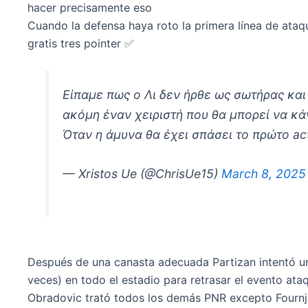
hacer precisamente eso
Cuando la defensa haya roto la primera línea de ataq
gratis tres pointer ✅
Είπαμε πως ο Λι δεν ήρθε ως σωτήρας κα
ακόμη έναν χειριστή που θα μπορεί να κά
Όταν η άμυνα θα έχει σπάσει το πρώτο act
— Xristos Ue (@ChrisUe15)
March 8, 2025
Después de una canasta adecuada Partizan intentó un
veces) en todo el estadio para retrasar el evento ata
Obradovic trató todos los demás PNR excepto Fournj