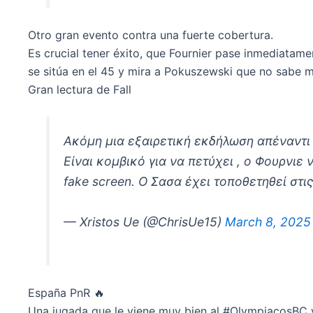
Otro gran evento contra una fuerte cobertura.
Es crucial tener éxito, que Fournier pase inmediatam
se sitúa en el 45 y mira a Pokuszewski que no sabe 
Gran lectura de Fall
Ακόμη μια εξαιρετική εκδήλωση απέναντι 
Είναι κομβικό για να πετύχει , ο Φουρνιε
fake screen. Ο Σασα έχει τοποθετηθεί στι
— Xristos Ue (@ChrisUe15)
March 8, 2025
España PnR 🔥
Una jugada que le viene muy bien al #OlympiacosBC 