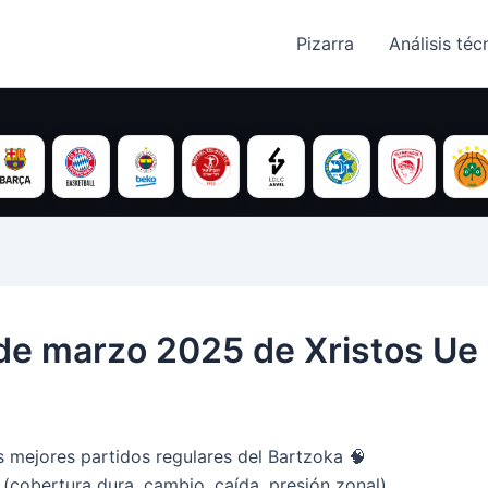
Pizarra
Análisis técn
 de marzo 2025 de Xristos Ue
 mejores partidos regulares del Bartzoka 🧠
 (cobertura dura, cambio, caída, presión zonal)