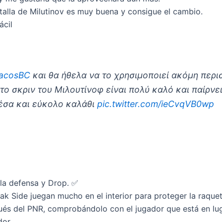
ntalla de Milutinov es muy buena y consigue el cambio.
ácil
iacosBC
και θα ήθελα να το χρησιμοποιεί ακόμη περι
το σκριν του Μιλουτίνοφ είναι πολύ καλό και παίρνει
έσα και εύκολο καλάθι
pic.twitter.com/ieCvqVB0wp
 la defensa y Drop. ✅
ak Side juegan mucho en el interior para proteger la raque
ués del PNR, comprobándolo con el jugador que está en luga
dor.