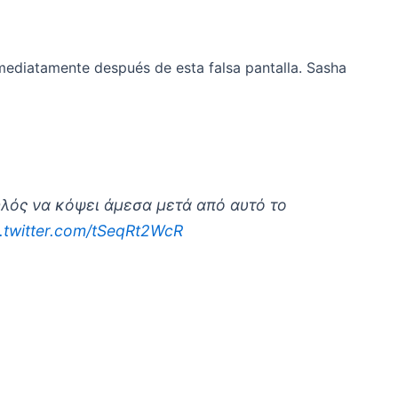
nmediatamente después de esta falsa pantalla. Sasha
ψηλός να κόψει άμεσα μετά από αυτό το
c.twitter.com/tSeqRt2WcR