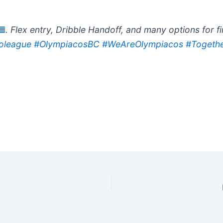
. Flex entry, Dribble Handoff, and many options for f
oleague
#OlympiacosBC
#WeAreOlympiacos
#Togeth
5