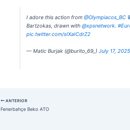
I adore this action from
@Olympiacos_BC
Bartzokas, drawn with
@xpsnetwork
.
#Eur
pic.twitter.com/sIXaICdrZ2
— Matic Burjak (@burito_69_)
July 17, 202
ANTERIOR
Fenerbahçe Beko ATO