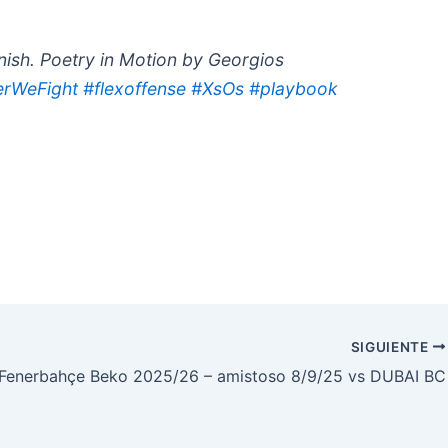
inish. Poetry in Motion by Georgios
erWeFight
#flexoffense
#XsOs
#playbook
SIGUIENTE
Fenerbahçe Beko 2025/26 – amistoso 8/9/25 vs DUBAI BC