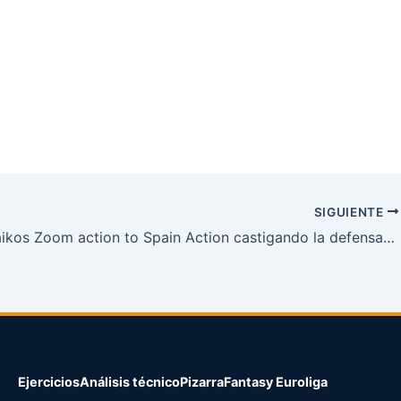
SIGUIENTE
Panathinaikos Zoom action to Spain Action castigando la defensa de cambios de @scout_Bluu
Ejercicios
Análisis técnico
Pizarra
Fantasy Euroliga