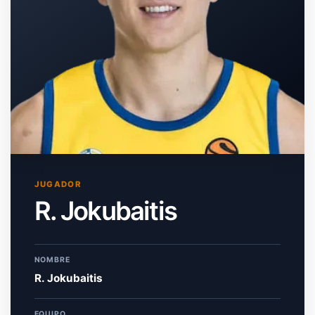
JUGADOR
R. Jokubaitis
NOMBRE
R. Jokubaitis
EQUIPO